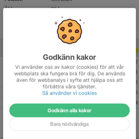
Ålder
22 år
ALLA SERIER
ALLA ÅR
Godkänn kakor
2026
5
1
0
0
Vi använder oss av kakor (cookies) för att vår
2025
12
6
0
0
webbplats ska fungera bra för dig. De används
även för webbanalys i syfte att hjälpa oss att
2024
12
0
0
0
förbättra våra tjänster.
Så använder vi cookies
2023
7
0
0
0
Totalt
36
7
0
0
Godkänn alla kakor
Bara nödvändiga