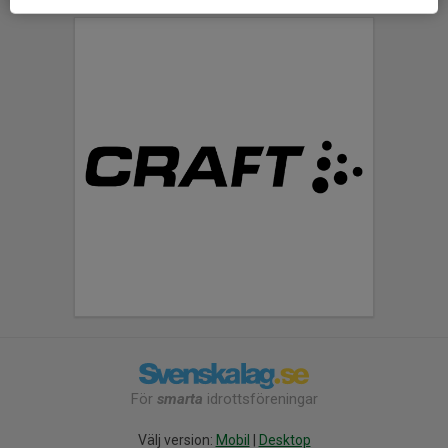
För
smarta
idrottsföreningar
Välj version:
Mobil
|
Desktop