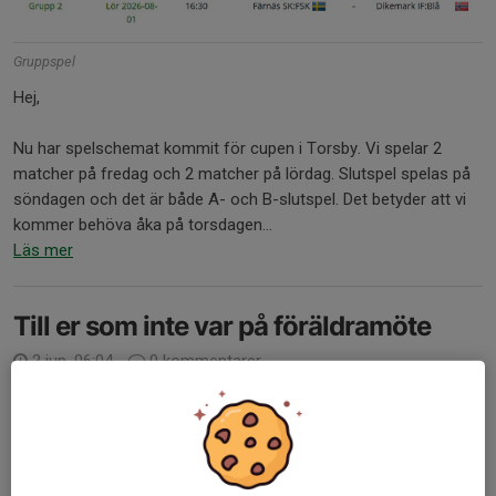
Gruppspel
Hej,
Nu har spelschemat kommit för cupen i Torsby. Vi spelar 2
matcher på fredag och 2 matcher på lördag. Slutspel spelas på
söndagen och det är både A- och B-slutspel. Det betyder att vi
kommer behöva åka på torsdagen...
Läs mer
Till er som inte var på föräldramöte
2 jun, 06:04
0 kommentarer
Hej!
Nu är det ett tag sedan vi har haft föräldramöte men här
kommer lite info kring föräldrarnas arbetsuppgifter till dem som
inte kunde vara med.
Som förut behöver vi föräldrar ställa upp med arbetspass på