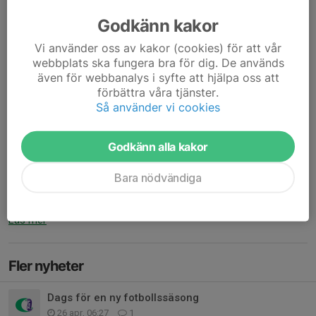
Bingo, vid...
Godkänn kakor
Läs mer
Vi använder oss av kakor (cookies) för att vår
webbplats ska fungera bra för dig. De används
Morgondagens match
även för webbanalys i syfte att hjälpa oss att
förbättra våra tjänster.
8 maj, 19:59
0 kommentarer
Så använder vi cookies
Vi samlas 15.20 på Färnäs IP alla ni som tar bil. Ni som inte har
skjuts kommer till IP så löser vi någon att åka med.
Godkänn alla kakor
Fam Gunnars hämtar upp Theo i Garsås på vägen ner.
Bara nödvändiga
//Martin
Läs mer
Fler nyheter
Dags för en ny fotbollssäsong
26 apr, 06:27
1