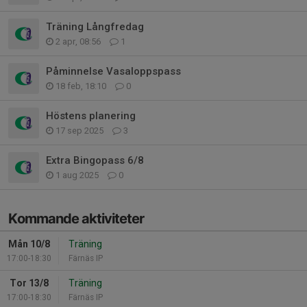
Träning Långfredag
2 apr, 08:56
1
Påminnelse Vasaloppspass
18 feb, 18:10
0
Höstens planering
17 sep 2025
3
Extra Bingopass 6/8
1 aug 2025
0
Kommande aktiviteter
Mån 10/8
Träning
17:00-18:30
Färnäs IP
Tor 13/8
Träning
17:00-18:30
Färnäs IP