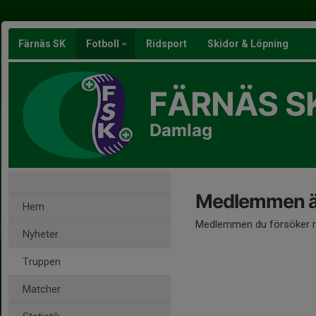
Färnäs SK
Fotboll
Ridsport
Skidor & Löpning
FÄRNÄS S
Damlag
Medlemmen är
Hem
Medlemmen du försöker nå
Nyheter
Truppen
Matcher