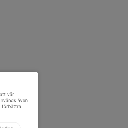
att vår
 används även
t förbättra