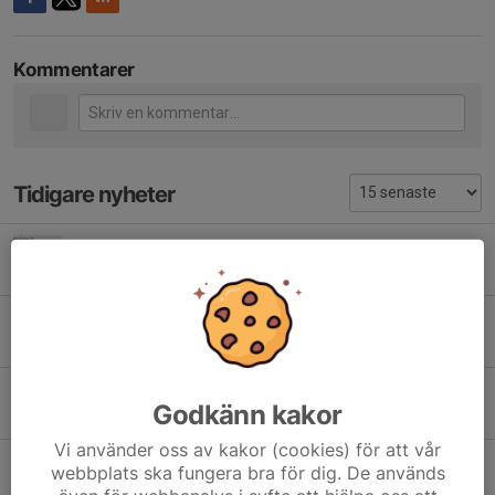
Kommentarer
Tidigare nyheter
Vasaloppet sommar
Igår, 11:49
0
Sommarvasan
17 jul, 14:18
1
KORT VARSEL: DIGITAL MATCHVÄRDSUTBILDNING 9 JUNI 12:00 OCH 18:00
Godkänn kakor
8 jun, 20:51
0
Vi använder oss av kakor (cookies) för att vår
Arbetspass bilutställning
webbplats ska fungera bra för dig. De används
6 maj, 12:45
1