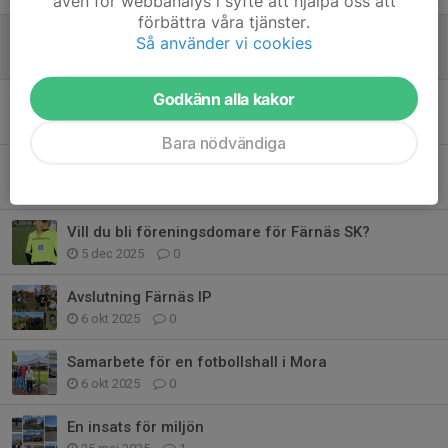
även för webbanalys i syfte att hjälpa oss att
förbättra våra tjänster.
Ledare Fotbollsskola
Så använder vi cookies
2 apr, 09:09
0
Godkänn alla kakor
Nytt Avtal
16 mar, 23:16
0
Bara nödvändiga
Information Nattvasan
27 feb, 12:50
0
Vill du bli föreningsdomare för Färnäs SK?
5 dec 2025
0
Avslutning Färnäs IP
6 okt 2025
0
Samarbete för en fotbollshall i Mora
6 okt 2025
0
En insats för miljön