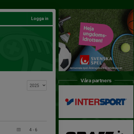
Logga in
Våra partners
4
-
6