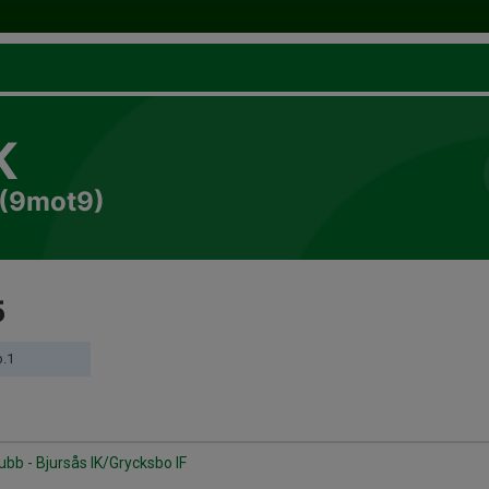
K
 (9mot9)
5
p.1
ubb - Bjursås IK/Grycksbo IF