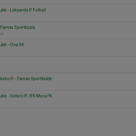
ubb - Leksands IF Fotboll
- Färnäs Sportklubb
nna
ubb - Öna SK
cksbo IF - Färnäs Sportklubb
bb - Sollerö IF /IFK Mora FK