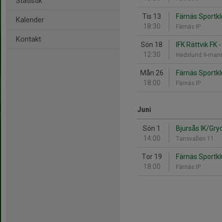
Statistik
Tis 13
Färnäs Sportkl
Kalender
18:30
Färnäs IP
Kontakt
Sön 18
IFK Rättvik FK 
12:30
Hedslund 9-ma
Mån 26
Färnäs Sportkl
18:00
Färnäs IP
Juni
Sön 1
Bjursås IK/Gry
14:00
Tansvallen 11
Tor 19
Färnäs Sportklu
18:00
Färnäs IP