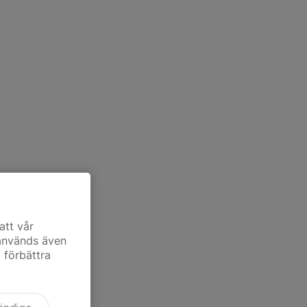
att vår
 används även
t förbättra