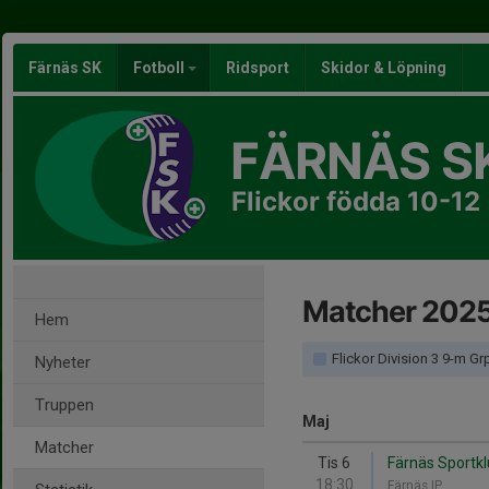
Färnäs SK
Fotboll
Ridsport
Skidor & Löpning
FÄRNÄS S
Flickor födda 10-12
Matcher 202
Hem
Flickor Division 3 9-m Gr
Nyheter
Truppen
Maj
Matcher
Tis 6
Färnäs Sportkl
18:30
Färnäs IP