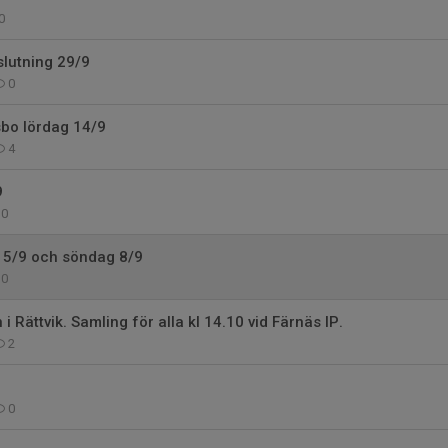
0
lutning 29/9
0
sbo lördag 14/9
4
9
0
 5/9 och söndag 8/9
0
 Rättvik. Samling för alla kl 14.10 vid Färnäs IP.
2
0