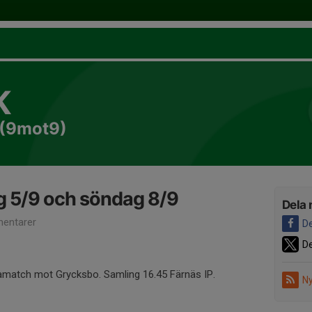
K
 (9mot9)
g 5/9 och söndag 8/9
Dela 
entarer
De
De
match mot Grycksbo. Samling 16.45 Färnäs IP.
Ny