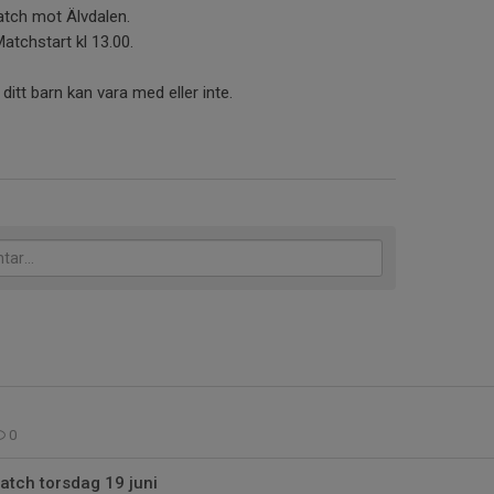
atch mot Älvdalen.
Matchstart kl 13.00.
itt barn kan vara med eller inte.
0
tch torsdag 19 juni