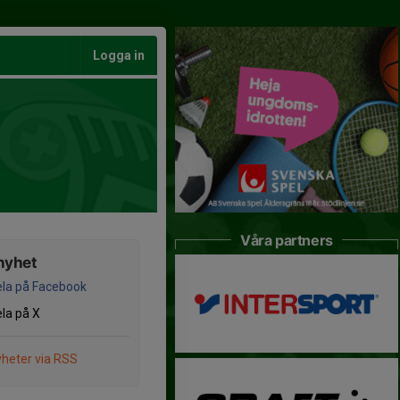
Logga in
Våra partners
nyhet
la på Facebook
la på X
heter via RSS