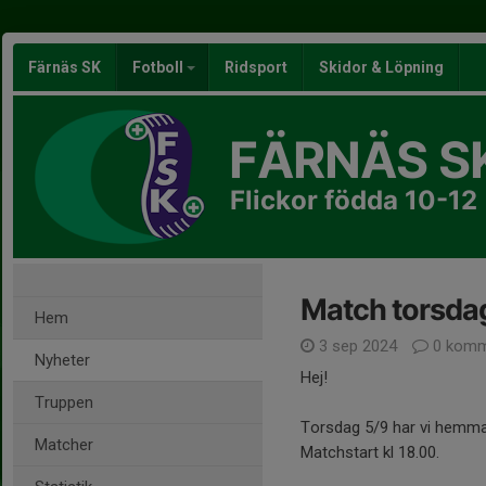
Färnäs SK
Fotboll
Ridsport
Skidor & Löpning
FÄRNÄS S
Flickor födda 10-12
Match torsda
Hem
3 sep 2024
0 komm
Nyheter
Hej!
Truppen
Torsdag 5/9 har vi hemma
Matcher
Matchstart kl 18.00.