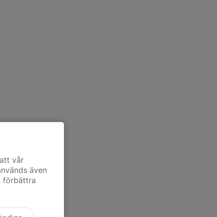
att vår
 används även
t förbättra