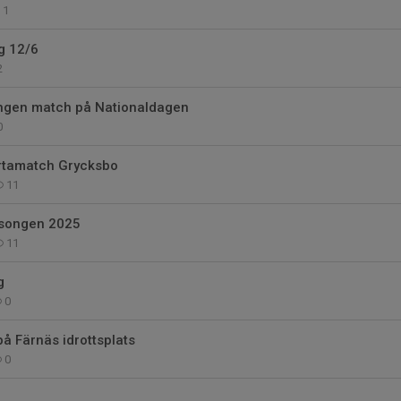
1
g 12/6
2
ingen match på Nationaldagen
0
rtamatch Grycksbo
11
äsongen 2025
11
g
0
på Färnäs idrottsplats
0