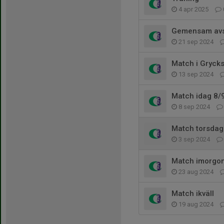
4 apr 2025
Gemensam avs
21 sep 2024
Match i Gryck
13 sep 2024
Match idag 8/
8 sep 2024
Match torsdag
3 sep 2024
Match imorgon i
23 aug 2024
Match ikväll
19 aug 2024