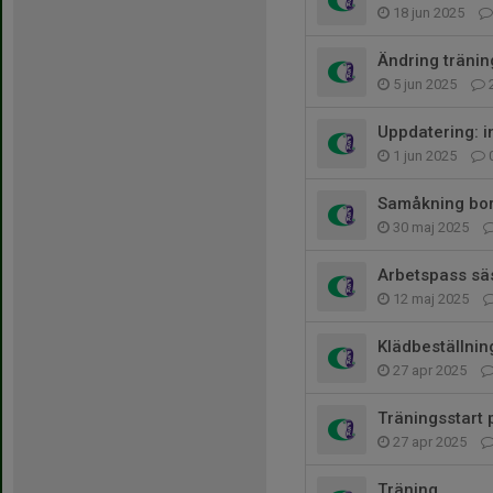
18 jun 2025
Ändring tränin
5 jun 2025
Uppdatering: 
1 jun 2025
Samåkning bo
30 maj 2025
Arbetspass s
12 maj 2025
Klädbeställnin
27 apr 2025
Träningsstart 
27 apr 2025
Träning