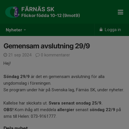
FÄRNÄS SK
Flickor födda 10-12 (9mot9)
Logga in
Nyheter
Gemensam avslutning 29/9
21 sep 2024
0 kommentarer
Hej!
Söndag 29/9
är det en gemensam avslutning för alla
ungdomslag i föreningen.
Se program under här på Svenska lag, Färnäs SK, under nyheter.
Kallelse har skickats ut.
Svara senast onsdag 25/9.
OBS!
Kom ihåg att meddela
allergier
senast
söndag 22/9
på
sms till Helen: 073-9161777.
Dela nyhet