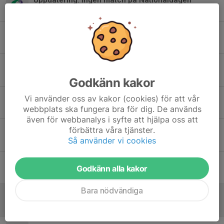
1 jun 2025
0
Samåkning bortamatch Grycksbo
30 maj 2025
11
Arbetspass säsongen 2025
12 maj 2025
11
Godkänn kakor
Klädbeställning
Vi använder oss av kakor (cookies) för att vår
webbplats ska fungera bra för dig. De används
27 apr 2025
0
även för webbanalys i syfte att hjälpa oss att
förbättra våra tjänster.
Träningsstart på Färnäs idrottsplats
Så använder vi cookies
27 apr 2025
0
Träning
Godkänn alla kakor
4 apr 2025
0
Bara nödvändiga
Gemensam avslutning 29/9
21 sep 2024
0