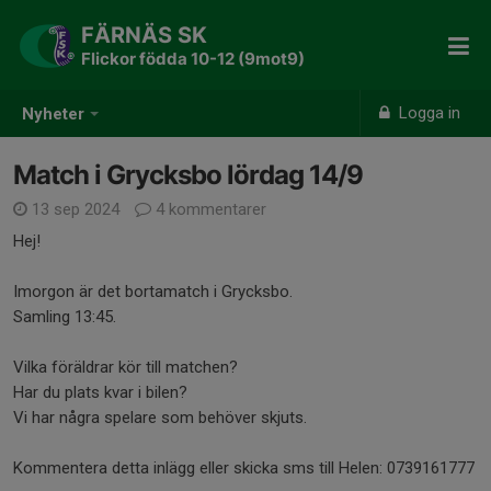
FÄRNÄS SK
Flickor födda 10-12 (9mot9)
Logga in
Nyheter
Match i Grycksbo lördag 14/9
13 sep 2024
4 kommentarer
Hej!
Imorgon är det bortamatch i Grycksbo.
Samling 13:45.
Vilka föräldrar kör till matchen?
Har du plats kvar i bilen?
Vi har några spelare som behöver skjuts.
Kommentera detta inlägg eller skicka sms till Helen: 0739161777