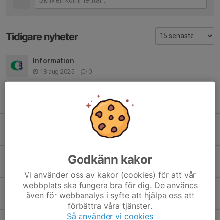
Tidigare nyheter
Information
18 aug 2025
0
Inför hemmamatch torsdag 19 juni
18 jun 2025
1
Ändring träning 12/6
5 jun 2025
2
Uppdatering: ingen match på Nationaldagen
Godkänn kakor
1 jun 2025
0
Vi använder oss av kakor (cookies) för att vår
webbplats ska fungera bra för dig. De används
Samåkning bortamatch Grycksbo
även för webbanalys i syfte att hjälpa oss att
30 maj 2025
11
förbättra våra tjänster.
Så använder vi cookies